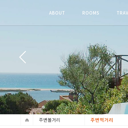
ABOUT
ABOUT
ROOMS
ROOMS
TRA
TRA
인사말
인사말
객실미리보기
객실미리보기
주
주
찾아오시는길
찾아오시는길
외부보기
외부보기
주
주
주변볼거리
주변먹거리