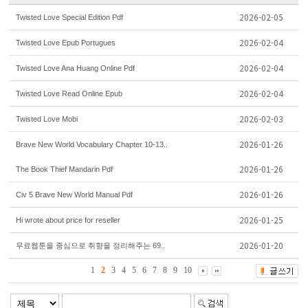
2026-02-05
Twisted Love Special Edition Pdf
2026-02-04
Twisted Love Epub Portugues
2026-02-04
Twisted Love Ana Huang Online Pdf
2026-02-04
Twisted Love Read Online Epub
2026-02-03
Twisted Love Mobi
2026-01-26
Brave New World Vocabulary Chapter 10-13..
2026-01-26
The Book Thief Mandarin Pdf
2026-01-26
Civ 5 Brave New World Manual Pdf
2026-01-25
Hi wrote about price for reseller
2026-01-20
무료웹툰을 중심으로 취향을 정리해주는 69..
1
2
3
4
5
6
7
8
9
10